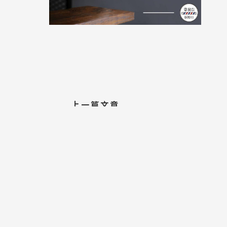
上一篇文章
零捌玖四歲啦~